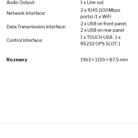
Audio Output:
1
x
Line out
2
x
RJ45 (100Mbps
Network Interface:
ports) /1
x
WiFi
2
x
USB
on
front panel,
Data Transmission Interface:
2
x USB
on
rear panel
1
x
TOUCH-USB ,
1
x
Control Interface:
RS232 OPS SLOT: 1
Rozmery
1963 × 1159 × 87,5 mm