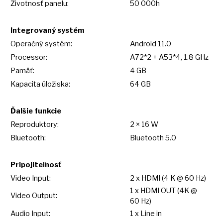
Životnosť panelu:
50 000h
Integrovaný systém
Operačný systém:
Android 11.0
Processor:
A72*2 + A53*4, 1.8 GHz
Pamäť:
4 GB
Kapacita úložiska:
64 GB
Ďalšie funkcie
Reproduktory:
2 ×
16
W
Bluetooth:
Bluetooth 5.0
Pripojiteľnosť
Video Input:
2
x
HDMI (4
K
@
60
Hz)
1
x
HDMI OUT (4K @
Video Output:
60
Hz)
Audio Input:
1
x
Line in