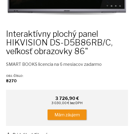
Interaktívny plochý panel
HIKVISION DS-D5B86RB/C,
veľkosť obrazovky 86"
SMART BOOKS licencia na 6 mesiacov zadarmo
OBJ. ČÍSLO:
8270
3 726,90 €
3 030,00 € bez DPH
Mám záujem