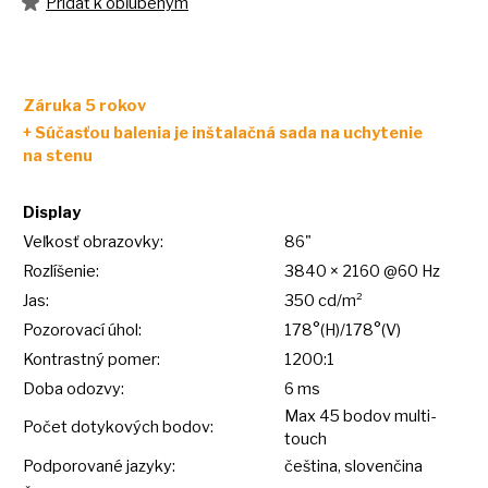
Pridať k obľúbeným
Záruka
5
rokov
+ Súčasťou balenia
je
inštalačná sada
na
uchytenie
na
stenu
Display
Veľkosť obrazovky:
86"
Rozlíšenie:
3840 × 2160 @60 Hz
Jas:
350 cd/m²
Pozorovací úhol:
178°(H)/178°(V)
Kontrastný pomer:
1200:1
Doba odozvy:
6 ms
Max
45
bodov multi-
Počet dotykových bodov:
touch
Podporované jazyky:
čeština, slovenčina