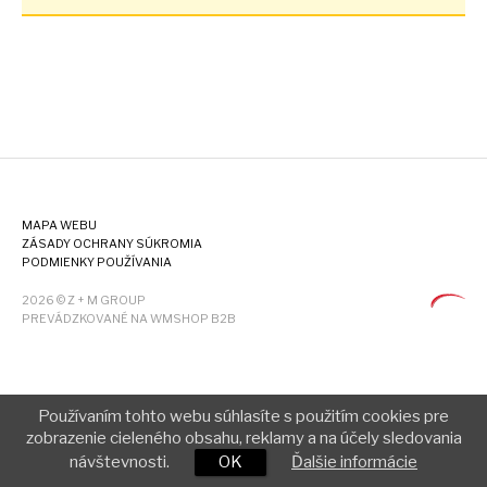
MAPA WEBU
ZÁSADY OCHRANY SÚKROMIA
PODMIENKY POUŽÍVANIA
2026 © Z + M GROUP
PREVÁDZKOVANÉ NA WMSHOP B2B
Používaním tohto webu súhlasíte s použitím cookies pre
zobrazenie cieleného obsahu, reklamy a na účely sledovania
návštevnosti.
OK
Ďalšie informácie