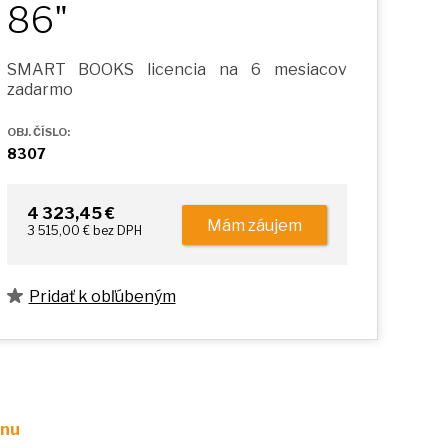
86"
SMART BOOKS licencia na 6 mesiacov
zadarmo
OBJ. ČÍSLO:
8307
4 323,45 €
Mám záujem
3 515,00 € bez DPH
Pridať k obľúbeným
enu