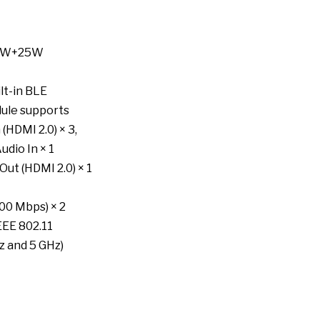
 W+25W
lt-in BLE
ule supports
n
(HDMI 2.0) × 3,
 Audio
In
× 1
ut (HDMI 2.0) × 1
00 Mbps) × 2
EEE 802.11
Hz and
5
GHz)