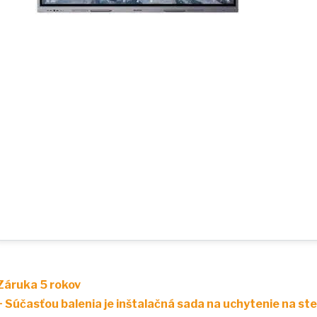
Záruka
5
rokov
+ Súčasťou balenia
je
inštalačná sada
na
uchytenie
na
st