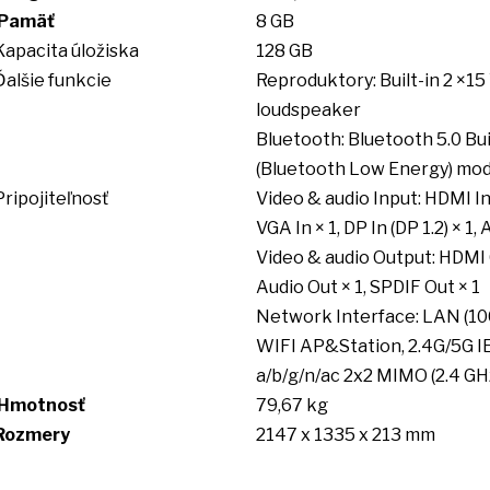
Pamäť
8 GB
Kapacita úložiska
128 GB
Ďalšie funkcie
Reproduktory: Built-in
2
×15
loudspeaker
Bluetooth: Bluetooth 5.0 Bui
(Bluetooth Low Energy) mod
Pripojiteľnosť
Video & audio Input: HDMI
I
VGA
In
× 1,
DP
In (DP 1.2) × 1,
Video & audio Output: HDMI O
Audio Out × 1, SPDIF Out × 1
Network Interface: LAN (10
WIFI AP&Station, 2.4G/5G I
a/b/g/n/ac 2x2 MIMO (2.4 G
Hmotnosť
79,67 kg
Rozmery
2147
x
1335
x
213 mm