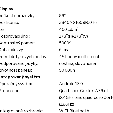
Display
Veľkosť obrazovky:
86"
Rozlíšenie:
3840 × 2160 @60 Hz
Jas:
400 cd/m²
Pozorovací úhol:
178°(H)/178°(V)
Kontrastný pomer:
5000:1
Doba odozvy:
6 ms
Počet dotykových bodov:
45 bodov multi-touch
Podporované jazyky:
čeština, slovenčina
Životnosť panelu:
50 000h
Integrovaný systém
Operačný systém
Android 13.0
Processor:
Quad-core Cortex-A76x4
(2.4GHz) and quad-core Cor
(1.8GHz)
Integrované rozhrania:
WiFi, Bluetooth