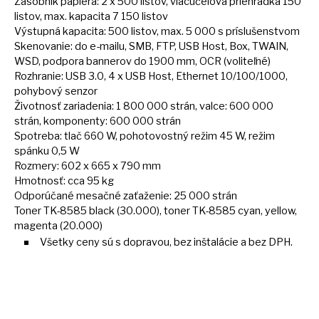
Zásobník papiera:
2
x 500 listov, viacúčelová priehradka 150
listov, max. kapacita
7
150 listov
Výstupná kapacita: 500 listov, max.
5
000
s
príslušenstvom
Skenovanie:
do
e-mailu, SMB, FTP, USB Host, Box, TWAIN,
WSD, podpora bannerov
do
1900 mm, OCR (voliteľné)
Rozhranie: USB 3.0,
4
x USB Host, Ethernet 10/100/1000,
pohybový senzor
Životnosť zariadenia:
1
800 000 strán, valce: 600 000
strán, komponenty: 600 000 strán
Spotreba: tlač 660 W, pohotovostný režim
45
W, režim
spánku 0,5 W
Rozmery: 602
x
665
x
790 mm
Hmotnosť: cca
95
kg
Odporúčané mesačné zaťaženie:
25
000 strán
Toner TK-8585 black (30.000), toner TK-8585 cyan, yellow,
magenta (20.000)
Všetky ceny
sú
s dopravou, bez inštalácie
a
bez DPH.