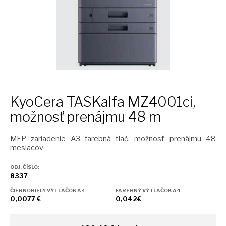
KyoCera TASKalfa MZ4001ci,
možnosť prenájmu 48 m
MFP zariadenie A3 farebná tlač, možnosť prenájmu 48
mesiacov
OBJ. ČÍSLO:
8337
ČIERNOBIELY VÝTLAČOK A4:
FAREBNÝ VÝTLAČOK A4:
0,0077 €
0,042€