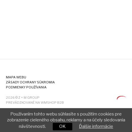
MAPA WEBU
ZÁSADY OCHRANY SÚKROMIA
PODMIENKY POUŽÍVANIA
2026 © Z + M GROUP
PREVÁDZKOVANÉ NA WMSHOP B2B
Používaním tohto webu súhlasíte s použitím cookies pre
zobrazenie cieleného obsahu, reklamy a na účely sledovania
návštevnosti.
OK
Ďalšie informácie