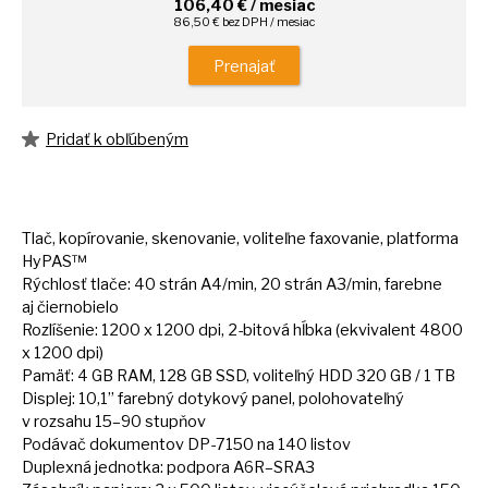
106,40 € / mesiac
86,50 € bez DPH / mesiac
Prenajať
Pridať k obľúbeným
Tlač, kopírovanie, skenovanie, voliteľne faxovanie, platforma
HyPAS™
Rýchlosť tlače:
40
strán A4/min,
20
strán A3/min, farebne
aj
čiernobielo
Rozlíšenie: 1200
x
1200 dpi, 2-bitová hĺbka (ekvivalent 4800
x
1200 dpi)
Pamäť:
4
GB RAM, 128
GB
SSD, voliteľný HDD 320
GB
/
1
TB
Displej: 10,1” farebný dotykový panel, polohovateľný
v
rozsahu 15–90 stupňov
Podávač dokumentov DP-7150
na
140 listov
Duplexná jednotka: podpora A6R–SRA3