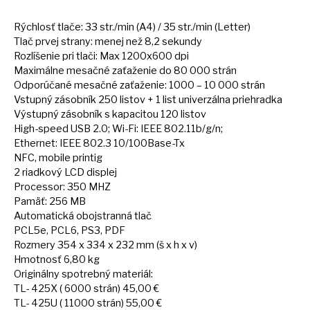
Rýchlosť tlače:
33
str./min (A4) /
35
str./min (Letter)
Tlač prvej strany: menej než 8,2 sekundy
Rozlíšenie pri tlači: Max 1200x600 dpi
Maximálne mesačné zaťaženie
do
80 000 strán
Odporúčané mesačné zaťaženie: 1000 –
10
000 strán
Vstupný zásobník 250 listov +
1
list univerzálna priehradka
Výstupný zásobník
s
kapacitou 120 listov
High-speed USB 2.0; Wi-Fi: IEEE 802.11b/g/n;
Ethernet: IEEE 802.3 10/100Base-Tx
NFC, mobile printig
2 riadkový LCD displej
Processor: 350 MHZ
Pamäť: 256 MB
Automatická obojstranná tlač
PCL5e, PCL6, PS3, PDF
Rozmery 354
x
334
x
232
mm
(š
x
h
x
v)
Hmotnosť 6,80 kg
Originálny spotrebný materiál:
TL- 425X ( 6000 strán) 45,00 €
TL- 425U ( 11000 strán) 55,00 €