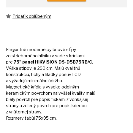
Pridať k obľúbeným
Elegantné moderné pylónové stĺpy
zo strieborného hliníku
v
sade
s
krídlami
pre
75" panel HIKVISION DS-D5B75RB/C.
Výška stĺpov
je
290 cm. Majú kvalitnú
konštrukciu, tichý
a
hladký posuv LCD
a vyžadujú minimálnu údržbu.
Magnetické krídla
s
vysoko odolným
keramickým povrchom najvyššej kvality majú
biely povrch pre popis fixkami
z
vonkajšej
strany
a
zelený povrch pre popis kriedou
z vnútornej strany.
Rozmery tabúľ 75x95 cm.