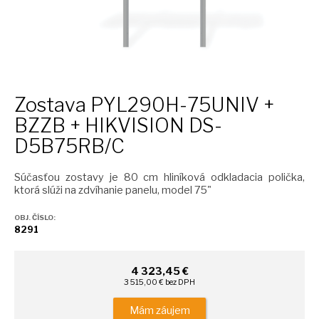
Zostava PYL290H-75UNIV +
BZZB + HIKVISION DS-
D5B75RB/C
Súčasťou zostavy je 80 cm hliníková odkladacia polička,
ktorá slúži na zdvíhanie panelu, model 75"
OBJ. ČÍSLO:
8291
4 323,45 €
3 515,00 € bez DPH
Mám záujem